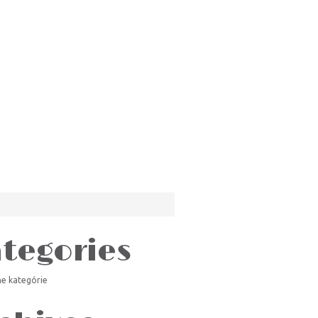
tegories
ne kategórie