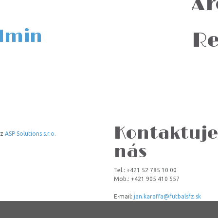
Ar
dmin
Re
Kontaktuje
 z
ASP Solutions s.r.o.
nás
Tel.: +421 52 785 10 00
Mob.: +421 905 410 557
E-mail:
jan.karaffa@futbalsfz.sk