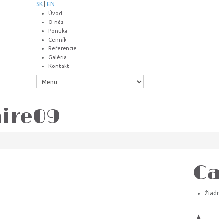
SK
|
EN
Úvod
O nás
Ponuka
Cenník
Referencie
Galéria
Kontakt
ire09
Ca
Žiad